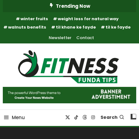
Skip
Trending Now
To
winter fruits
weight loss for natural way
Content
walnuts benefits
til khane ke fayde
til ke fayde
Newsletter
Contact
Fitness Funda Tips
Fitness Funda Tips
Menu
Search