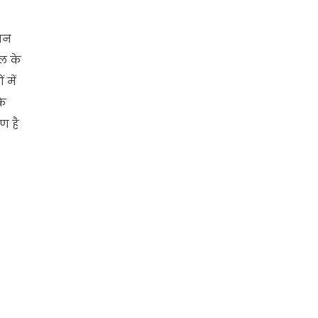
ान
िल के
 में
कि
ण है
e