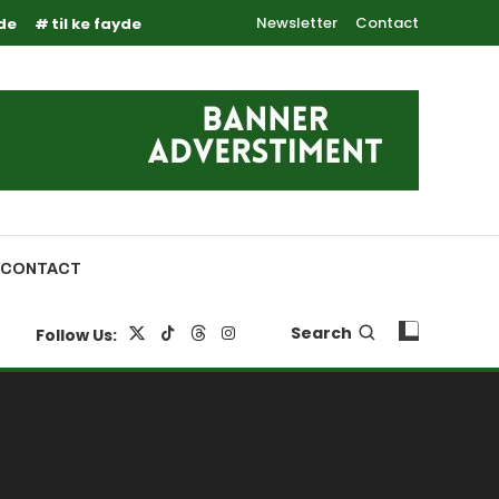
Newsletter
Contact
yde
til ke fayde
CONTACT
Search
Follow Us: