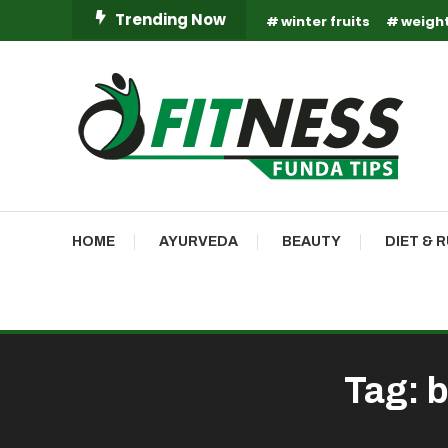
Skip
Trending Now
winter fruits
weight
To
Content
Fitness Funda Tips
Fitness Funda Tips
HOME
AYURVEDA
BEAUTY
DIET & 
Tag:
b