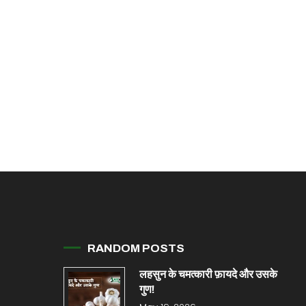
RANDOM POSTS
लहसुन के चमत्कारी फ़ायदे और उसके
गुण!