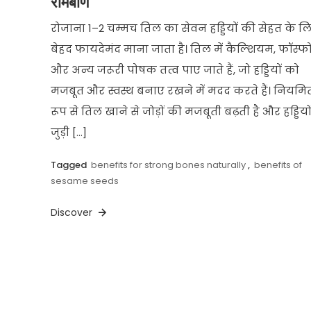
रामबाण
रोजाना 1–2 चम्मच तिल का सेवन हड्डियों की सेहत के ल
बेहद फायदेमंद माना जाता है। तिल में कैल्शियम, फॉस्
और अन्य जरूरी पोषक तत्व पाए जाते हैं, जो हड्डियों को
मजबूत और स्वस्थ बनाए रखने में मदद करते हैं। नियमि
रूप से तिल खाने से जोड़ों की मजबूती बढ़ती है और हड्डियों
जुड़ी […]
Tagged
benefits for strong bones naturally
,
benefits of
sesame seeds
Discover