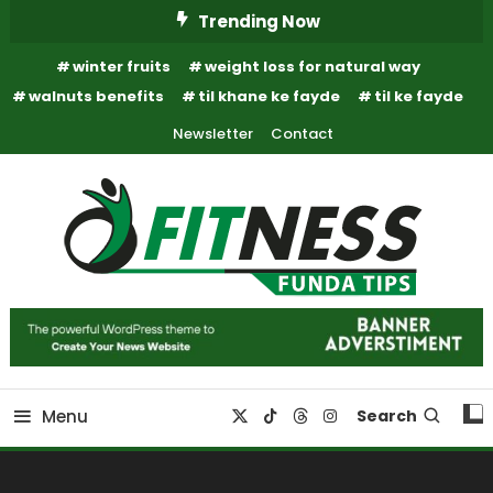
Skip
Trending Now
To
winter fruits
weight loss for natural way
Content
walnuts benefits
til khane ke fayde
til ke fayde
Newsletter
Contact
Fitness Funda Tips
Fitness Funda Tips
Menu
Search