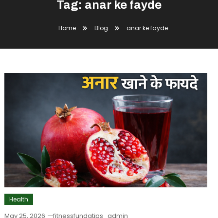
Tag:
anar ke fayde
Home
Blog
anar ke fayde
Health
May 25, 2026
fitnessfundatips_admin