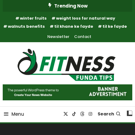
Skip
Trending Now
To
winter fruits
weight loss for natural way
Content
walnuts benefits
til khane ke fayde
til ke fayde
Newsletter
Contact
Fitness Funda Tips
Fitness Funda Tips
Menu
Search