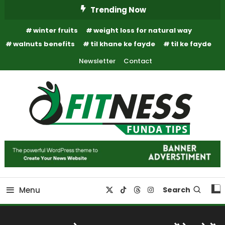
Skip
Trending Now
To
winter fruits
weight loss for natural way
Content
walnuts benefits
til khane ke fayde
til ke fayde
Newsletter
Contact
Fitness Funda Tips
Fitness Funda Tips
Menu
Search