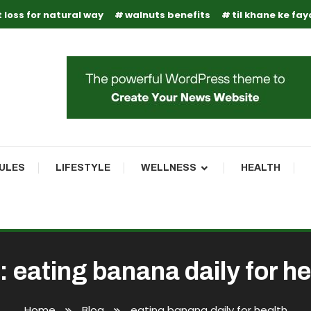
 loss for natural way
walnuts benefits
til khane ke fa
RULES
LIFESTYLE
WELLNESS
HEALTH
:
eating banana daily for he
Home
Blog
eating banana daily for health