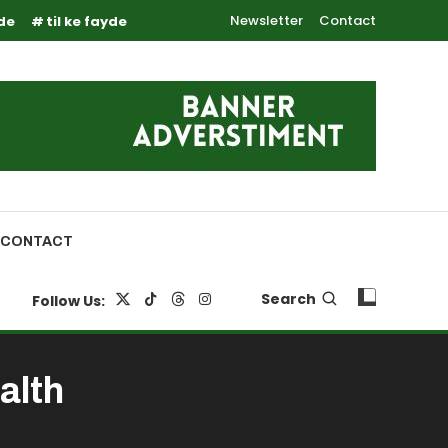
Newsletter
Contact
yde
til ke fayde
CONTACT
Search
Follow Us:
alth