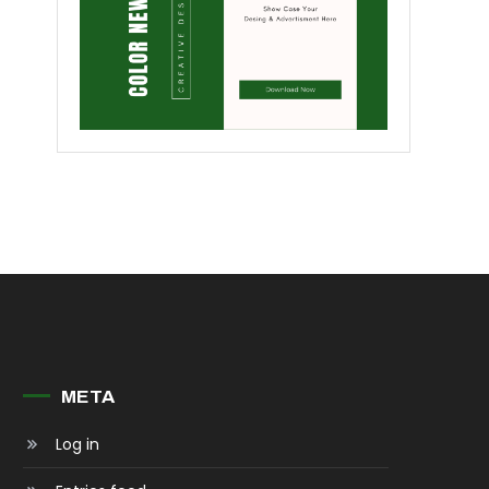
META
Log in