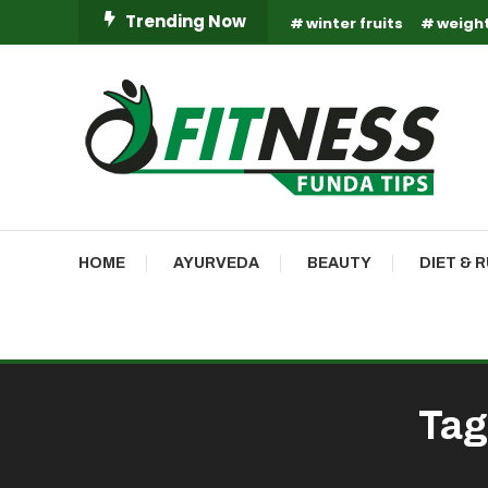
Skip
Trending Now
winter fruits
weight
To
Content
Fitness Funda Tips
Fitness Funda Tips
HOME
AYURVEDA
BEAUTY
DIET & 
Tag