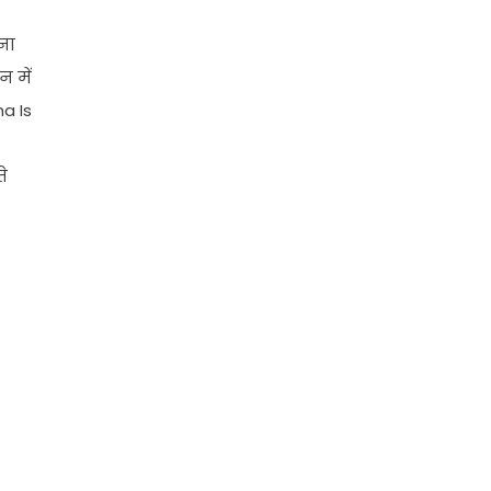
ना
 में
a Is
े