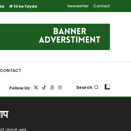
Newsletter
Contact
yde
til ke fayde
CONTACT
Search
Follow Us:
आप
हो जाएंगे आप