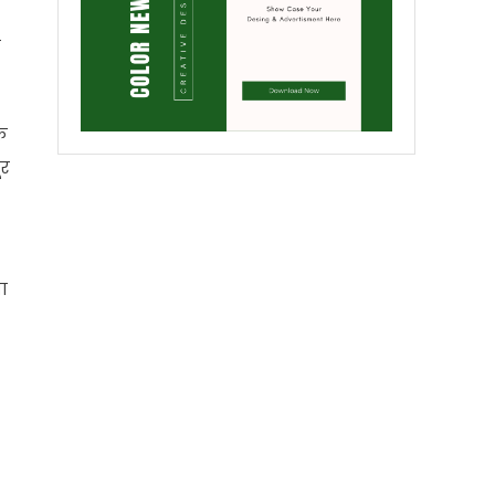
ए
के
ूर
ा