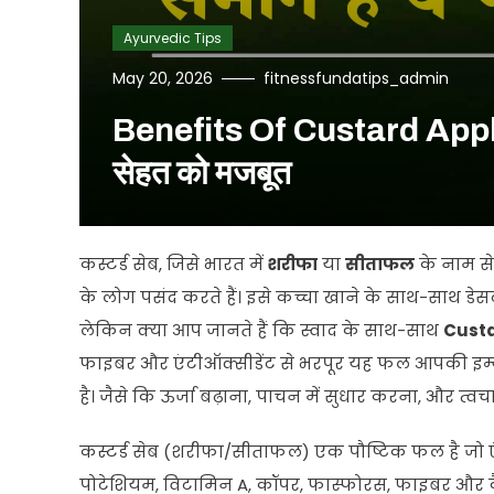
Ayurvedic Tips
May 20, 2026
fitnessfundatips_admin
Benefits Of Custard Apple: श
सेहत को मजबूत
कस्टर्ड सेब, जिसे भारत में
शरीफा
या
सीताफल
के नाम से 
के लोग पसंद करते हैं। इसे कच्चा खाने के साथ-साथ डेसर्
लेकिन क्या आप जानते हैं कि स्वाद के साथ-साथ
Custa
फाइबर और एंटीऑक्सीडेंट से भरपूर यह फल आपकी इम्यू
है। जैसे कि ऊर्जा बढ़ाना, पाचन में सुधार करना, और त्
कस्टर्ड सेब (शरीफा/सीताफल) एक पौष्टिक फल है जो एं
पोटेशियम, विटामिन A, कॉपर, फास्फोरस, फाइबर और कैल