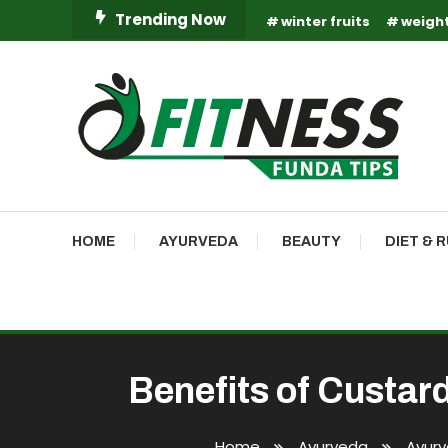
Skip
Trending Now
winter fruits
weight
To
Content
Fitness Funda Tips
Fitness Funda Tips
HOME
AYURVEDA
BEAUTY
DIET & 
Benefits of Custard Ap
Home
Ayurveda
Ayurv