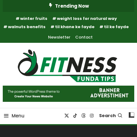
Skip
Trending Now
To
winter fruits
weight loss for natural way
Content
walnuts benefits
til khane ke fayde
til ke fayde
Newsletter
Contact
Fitness Funda Tips
Fitness Funda Tips
Menu
Search