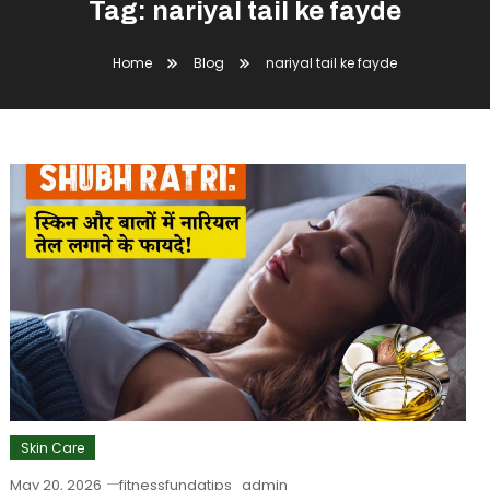
Tag:
nariyal tail ke fayde
Home
Blog
nariyal tail ke fayde
Skin Care
May 20, 2026
fitnessfundatips_admin