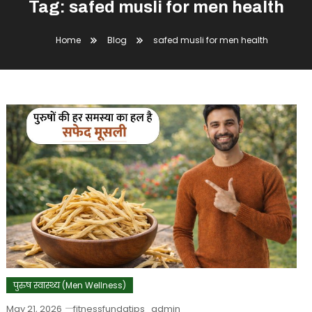
Tag:
safed musli for men health
Home
Blog
safed musli for men health
पुरुष स्वास्थ्य (Men Wellness)
May 21, 2026
fitnessfundatips_admin