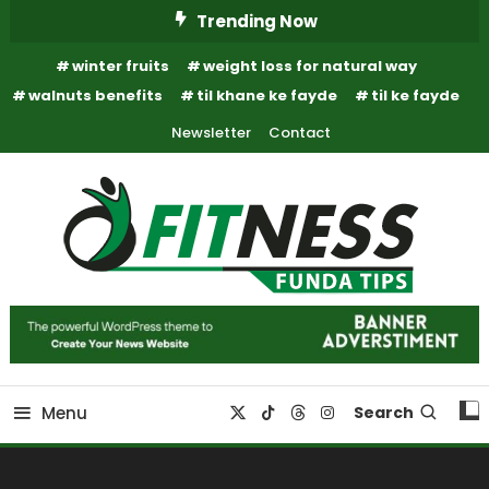
Skip
Trending Now
To
winter fruits
weight loss for natural way
Content
walnuts benefits
til khane ke fayde
til ke fayde
Newsletter
Contact
Fitness Funda Tips
Fitness Funda Tips
Menu
Search