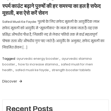
स्पर्म काउंट बढ़ाने पुरुषों की हर समस्या का हल है सफेद
मूसली, बस ऐसे करें सेवन
Safed Musli Ke Fayde: पुरुषों के लिए सफेद मूसली के आयुर्वेदिक लाभ
सफेद मूसली को आयुर्वेद में “मूसलीकंद” के नाम से जाना जाता है। यह एक
प्रसिद्ध औषधीय पौधा है, जिसकी जड़ से लेकर पत्तियों तक में कई महत्वपूर्ण
पोषक तत्व और औषधीय गुण पाए जाते हैं। आयुर्वेद के अनुसार, सफेद मूसली का
नियमित सेवन […]
Tagged
ayurvedic energy booster
,
ayurvedic stamina
booster
,
how to increase stamina
,
safed musli for men
health
,
safed musli ke fayde
,
strength booster tablets
Discover
Recent Posts