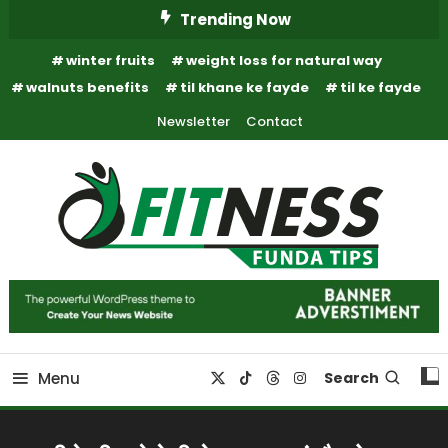
Skip
Trending Now
To
winter fruits
weight loss for natural way
Content
walnuts benefits
til khane ke fayde
til ke fayde
Newsletter
Contact
Fitness Funda Tips
Fitness Funda Tips
Menu
Search