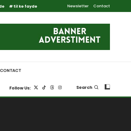
Newsletter
Contact
yde
til ke fayde
CONTACT
Search
Follow Us: