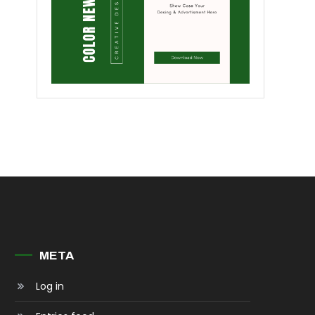
META
Log in