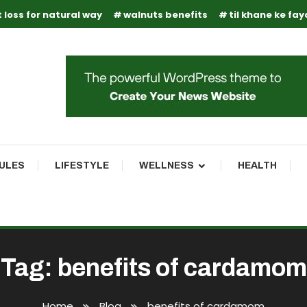
 loss for natural way
walnuts benefits
til khane ke fa
RULES
LIFESTYLE
WELLNESS
HEALTH
Tag:
benefits of cardamom
Home
Blog
benefits of cardamom