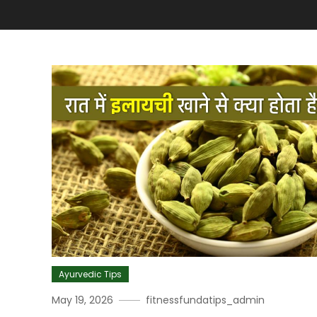
Ayurvedic Tips
May 19, 2026
fitnessfundatips_admin