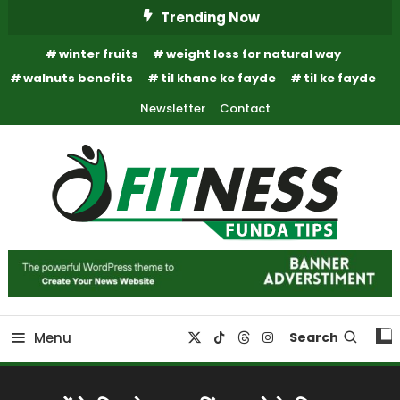
Skip
Trending Now
To
winter fruits
weight loss for natural way
Content
walnuts benefits
til khane ke fayde
til ke fayde
Newsletter
Contact
Fitness Funda Tips
Fitness Funda Tips
Menu
Search