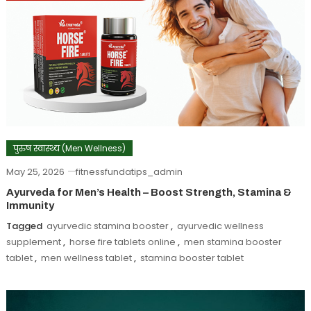
पुरुष स्वास्थ्य (Men Wellness)
May 25, 2026
fitnessfundatips_admin
Ayurveda for Men’s Health – Boost Strength, Stamina &
Immunity
Tagged
ayurvedic stamina booster
,
ayurvedic wellness
supplement
,
horse fire tablets online
,
men stamina booster
tablet
,
men wellness tablet
,
stamina booster tablet