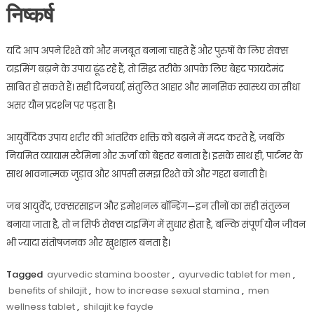
निष्कर्ष
यदि आप अपने रिश्ते को और मजबूत बनाना चाहते हैं और पुरुषों के लिए सेक्स
टाइमिंग बढ़ाने के उपाय ढूंढ रहे हैं, तो सिद्ध तरीके आपके लिए बेहद फायदेमंद
साबित हो सकते हैं। सही दिनचर्या, संतुलित आहार और मानसिक स्वास्थ्य का सीधा
असर यौन प्रदर्शन पर पड़ता है।
आयुर्वेदिक उपाय शरीर की आंतरिक शक्ति को बढ़ाने में मदद करते हैं, जबकि
नियमित व्यायाम स्टैमिना और ऊर्जा को बेहतर बनाता है। इसके साथ ही, पार्टनर के
साथ भावनात्मक जुड़ाव और आपसी समझ रिश्ते को और गहरा बनाती है।
जब आयुर्वेद, एक्सरसाइज और इमोशनल बॉन्डिंग—इन तीनों का सही संतुलन
बनाया जाता है, तो न सिर्फ सेक्स टाइमिंग में सुधार होता है, बल्कि संपूर्ण यौन जीवन
भी ज्यादा संतोषजनक और खुशहाल बनता है।
Tagged
ayurvedic stamina booster
,
ayurvedic tablet for men
,
benefits of shilajit
,
how to increase sexual stamina
,
men
wellness tablet
,
shilajit ke fayde