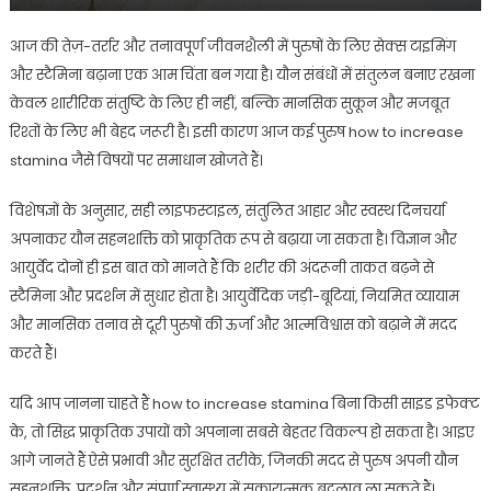
आज की तेज़-तर्रार और तनावपूर्ण जीवनशैली में पुरुषों के लिए सेक्स टाइमिंग
और स्टैमिना बढ़ाना एक आम चिंता बन गया है। यौन संबंधों में संतुलन बनाए रखना
केवल शारीरिक संतुष्टि के लिए ही नहीं, बल्कि मानसिक सुकून और मजबूत
रिश्तों के लिए भी बेहद जरूरी है। इसी कारण आज कई पुरुष how to increase
stamina जैसे विषयों पर समाधान खोजते हैं।
विशेषज्ञों के अनुसार, सही लाइफस्टाइल, संतुलित आहार और स्वस्थ दिनचर्या
अपनाकर यौन सहनशक्ति को प्राकृतिक रूप से बढ़ाया जा सकता है। विज्ञान और
आयुर्वेद दोनों ही इस बात को मानते हैं कि शरीर की अंदरूनी ताकत बढ़ने से
स्टैमिना और प्रदर्शन में सुधार होता है। आयुर्वेदिक जड़ी-बूटियां, नियमित व्यायाम
और मानसिक तनाव से दूरी पुरुषों की ऊर्जा और आत्मविश्वास को बढ़ाने में मदद
करते हैं।
यदि आप जानना चाहते हैं
how to increase stamina
बिना किसी साइड इफेक्ट
के, तो सिद्ध प्राकृतिक उपायों को अपनाना सबसे बेहतर विकल्प हो सकता है। आइए
आगे जानते हैं ऐसे प्रभावी और सुरक्षित तरीके, जिनकी मदद से पुरुष अपनी यौन
सहनशक्ति, प्रदर्शन और संपूर्ण स्वास्थ्य में सकारात्मक बदलाव ला सकते हैं।