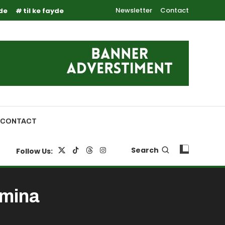
Newsletter
Contact
yde
til ke fayde
CONTACT
Search
Follow Us:
amina