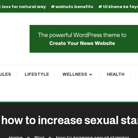
 loss for natural way
walnuts benefits
til khane ke fa
RULES
LIFESTYLE
WELLNESS
HEALTH
:
how to increase sexual st
Home
Blog
how to increase sexual stamina