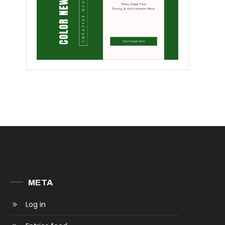
META
Log in