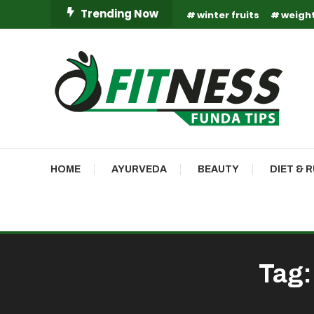
Skip
Trending Now
winter fruits
weight
To
Content
Fitness Funda Tips
Fitness Funda Tips
HOME
AYURVEDA
BEAUTY
DIET & 
Tag