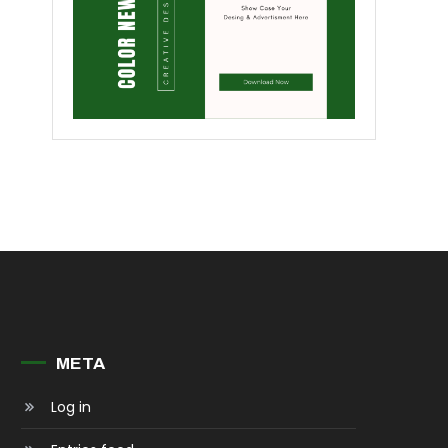
META
Log in