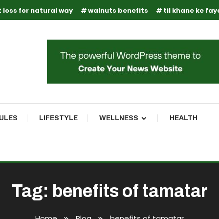
 loss for natural way
walnuts benefits
til khane ke fa
RULES
LIFESTYLE
WELLNESS
HEALTH
Tag:
benefits of tamatar
Home
Blog
benefits of tamatar