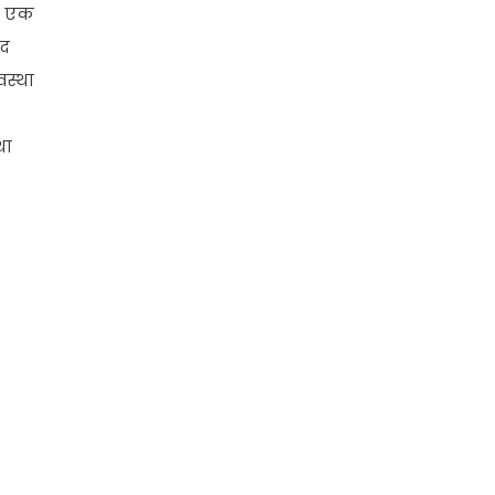
र एक
ाद
वस्था
था