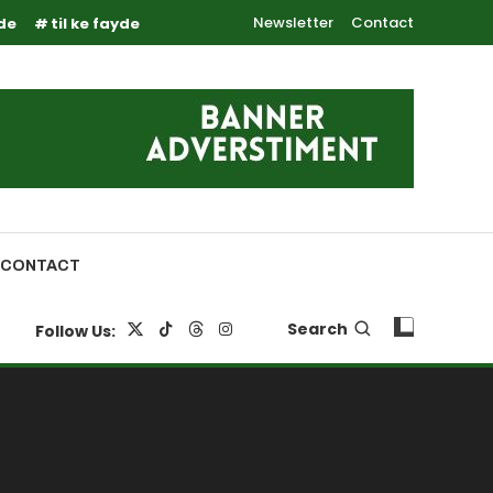
Newsletter
Contact
yde
til ke fayde
CONTACT
Search
Follow Us: