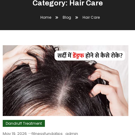
Category:
Hair Care
Home
Blog
Hair Care
Dandruff Treatment
May 19, 2026
fitnessfundatips_admin