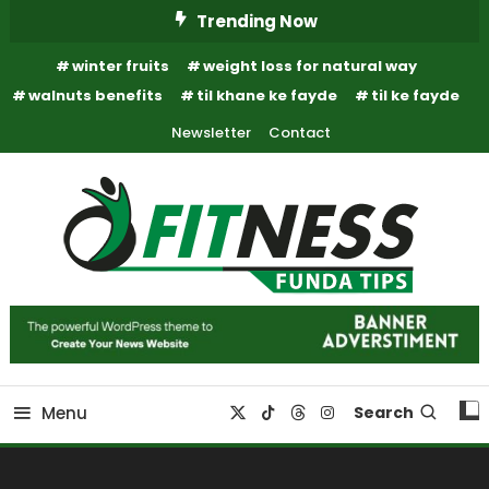
Skip
Trending Now
To
winter fruits
weight loss for natural way
Content
walnuts benefits
til khane ke fayde
til ke fayde
Newsletter
Contact
Fitness Funda Tips
Fitness Funda Tips
Menu
Search