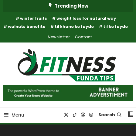
Skip
Trending Now
To
winter fruits
weight loss for natural way
Content
walnuts benefits
til khane ke fayde
til ke fayde
Newsletter
Contact
Fitness Funda Tips
Fitness Funda Tips
Menu
Search