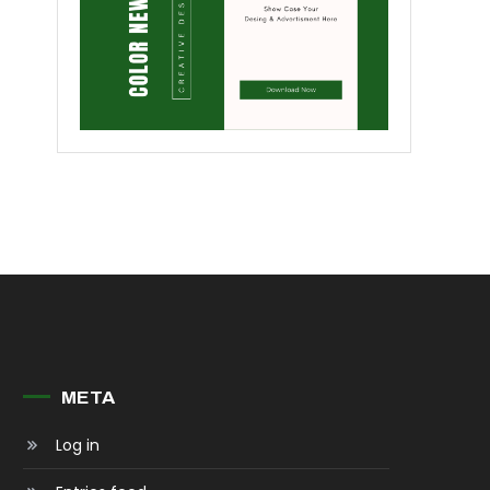
META
Log in