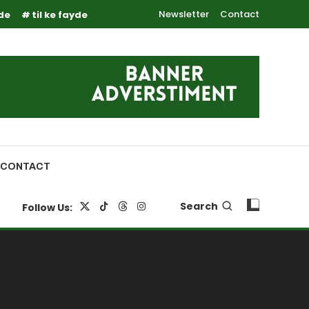
Newsletter
Contact
yde
til ke fayde
CONTACT
Search
Follow Us: