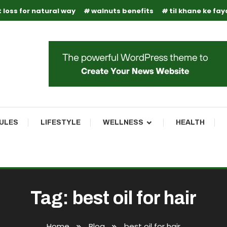
 loss for natural way
walnuts benefits
til khane ke fa
RULES
LIFESTYLE
WELLNESS
HEALTH
Tag:
best oil for hair
Home
Blog
best oil for hair