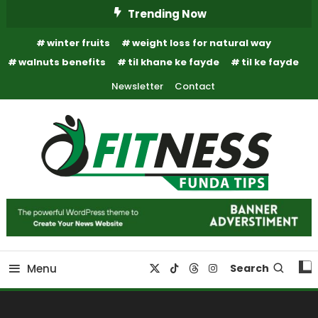
Skip
Trending Now
To
winter fruits
weight loss for natural way
Content
walnuts benefits
til khane ke fayde
til ke fayde
Newsletter
Contact
Fitness Funda Tips
Fitness Funda Tips
Menu
Search