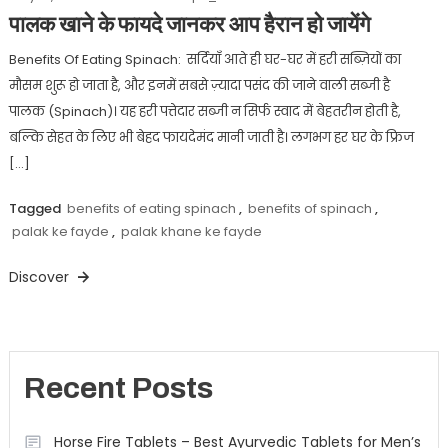
पालक खाने के फायदे जानकर आप हैरान हो जायेंगे
Benefits Of Eating Spinach: सर्दियाँ आते ही घर-घर में हरी सब्ज़ियों का
मौसम शुरू हो जाता है, और इनमें सबसे ज़्यादा पसंद की जाने वाली सब्जी है
पालक (Spinach)। यह हरी पत्तेदार सब्जी न सिर्फ स्वाद में बेहतरीन होती है,
बल्कि सेहत के लिए भी बेहद फायदेमंद मानी जाती है। लगभग हर घर के फ्रिज
[…]
Tagged
benefits of eating spinach
,
benefits of spinach
,
palak ke fayde
,
palak khane ke fayde
Discover
Recent Posts
Horse Fire Tablets – Best Ayurvedic Tablets for Men’s