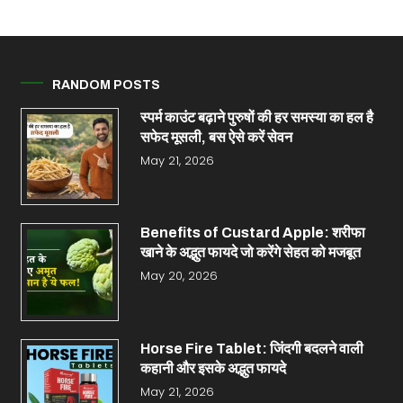
RANDOM POSTS
स्पर्म काउंट बढ़ाने पुरुषों की हर समस्या का हल है
सफेद मूसली, बस ऐसे करें सेवन
May 21, 2026
Benefits of Custard Apple: शरीफा
खाने के अद्भुत फायदे जो करेंगे सेहत को मजबूत
May 20, 2026
Horse Fire Tablet: जिंदगी बदलने वाली
कहानी और इसके अद्भुत फायदे
May 21, 2026