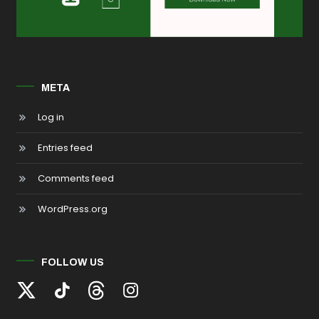
META
Log in
Entries feed
Comments feed
WordPress.org
FOLLOW US