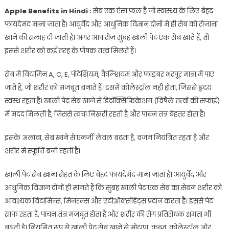
Apple Benefits in Hindi :
सेब एक ऐसा फल है जो स्वास्थ्य के लिए बेहद
फायदेमंद माना जाता है। आयुर्वेद और आधुनिक विज्ञान दोनों में ही सेब को रोजाना
खाने की सलाह दी जाती है। अगर आप रोज़ सुबह खाली पेट एक सेब खाते हैं, तो
इससे शरीर को कई तरह के पोषक तत्व मिलते हैं।
सेब में विटामिन A, C, E, पोटेशियम, कैल्शियम और फाइबर भरपूर मात्रा में पाए
जाते हैं, जो शरीर को मजबूत बनाते हैं। इसमें कोलेस्ट्रॉल नहीं होता, जिससे हृदय
स्वस्थ रहता है। खाली पेट सेब खाने से डिटॉक्सिफिकेशन (विषैले तत्वों की सफाई)
में मदद मिलती है, जिससे त्वचा निखरी रहती है और पाचन तंत्र बेहतर होता है।
इसके अलावा, सेब खाने से एनर्जी लेवल बढ़ता है, वजन नियंत्रित रहता है और
शरीर में स्फूर्ति बनी रहती है।
खाली पेट सेब खाना सेहत के लिए बेहद फायदेमंद माना जाता है। आयुर्वेद और
आधुनिक विज्ञान दोनों ही मानते हैं कि सुबह खाली पेट एक सेब का सेवन शरीर को
आवश्यक विटामिन्स, मिनरल्स और एंटीऑक्सीडेंट्स प्रदान करता है। इससे पेट
साफ रहता है, पाचन तंत्र मजबूत होता है और शरीर की रोग प्रतिरोधक क्षमता भी
बढ़ती है। नियमित रूप से खाली पेट सेब खाने से मोटापा, कब्ज, कोलेस्ट्रॉल और