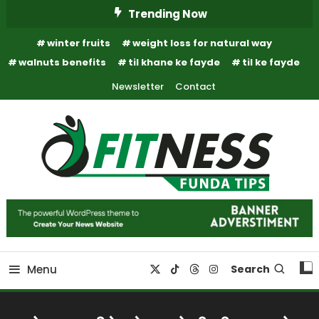
Skip
Trending Now
To
winter fruits
weight loss for natural way
Content
walnuts benefits
til khane ke fayde
til ke fayde
Newsletter
Contact
Fitness Funda Tips
Fitness Funda Tips
Menu
Search