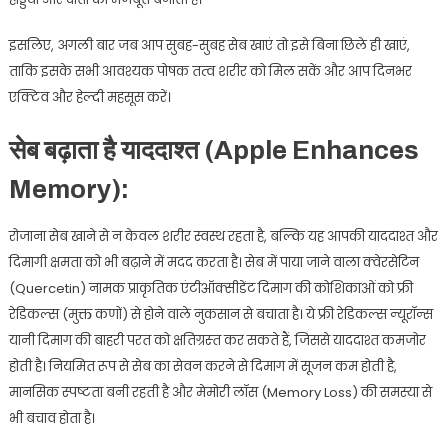
इसलिए, अगली बार जब आप सुबह-सुबह सेब खाएं तो इसे बिना छिले ही खाएं,
ताकि इसके सभी आवश्यक पोषक तत्व शरीर को मिल सकें और आप दिनभर
एक्टिव और हेल्दी महसूस करें।
से‍ब बढ़ाता है याददाश्‍त (Apple Enhances
Memory):
रोजाना सेब खाने से न केवल शरीर स्वस्थ रहता है, बल्कि यह आपकी याददाश्त और
दिमागी क्षमता को भी बढ़ाने में मदद करता है। सेब में पाया जाने वाला क्वेरसेटिन
(Quercetin) नामक प्राकृतिक एंटीऑक्सीडेंट दिमाग की कोशिकाओं को फ्री
रेडिकल्स (मुक्त कणों) से होने वाले नुकसान से बचाता है। ये फ्री रेडिकल्स न्‍यूरॉन्‍स
यानी दिमाग की बाहरी परत को क्षतिग्रस्‍त कर सकते हैं, जिससे याददाश्त कमजोर
होती है। नियमित रूप से सेब का सेवन करने से दिमाग में सूजन कम होती है,
मानसिक स्पष्टता बनी रहती है और मेमोरी लॉस (Memory Loss) की समस्या से
भी बचाव होता है।