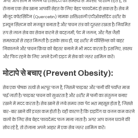
अगर आप सीने में जलन या एसिडिटी की समस्या से अक्सर परेशान रहते हैं, तो
रोजाना एक सेब खाना आपकी सेहत के लिए बेहद फायदेमंद हो सकता है। सेब में
मौजूद क्वेरसिटिन (Quercetin) नामक शक्तिशाली एंटीऑक्सीडेंट शरीर के
इम्यून सिस्टम को मजबूत बनाता है और पाचन तंत्र को दुरुस्त रखता है। नियमित
रूप से लाल सेब का सेवन करने से बदहजमी, पेट में जलन, और गैस जैसी
समस्याओं से राहत मिलती है। इसके साथ ही, यह शरीर में टॉक्सिन्स को बाहर
निकालने और पाचन क्रिया को बेहतर बनाने में भी मदद करता है। इसलिए, स्वस्थ
और फिट रहने के लिए अपने डेली डाइट में सेब को जरूर शामिल करें।
मोटापे से बचाए (Prevent Obesity):
सेब एक पोषक तत्वों से भरपूर फल है, जिसमें फाइबर और पानी की पर्याप्त मात्रा
पाई जाती है। फाइबर पाचन को सुधारता है और शरीर में पानी का संतुलन बनाए
रखने में मदद करता है। सेब खाने से लंबे समय तक पेट भरा महसूस होता है, जिससे
बार-बार खाने की इच्छा कम होती है। यही कारण है कि डाइटिंग या वजन कम करने
वालों के लिए सेब बेहद फायदेमंद फल माना जाता है। अगर आप वजन घटाने की
सोच रहे हैं, तो रोजाना अपने आहार में एक सेब जरूर शामिल करें।